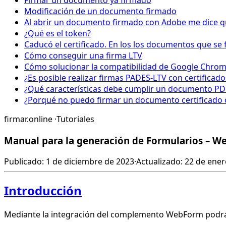
Firmar un documento ya firmado
Modificación de un documento firmado
Al abrir un documento firmado con Adobe me dice que
¿Qué es el token?
Caducó el certificado. En los los documentos que se 
Cómo conseguir una firma LTV
Cómo solucionar la compatibilidad de Google Chrome 
¿Es posible realizar firmas PADES-LTV con certificad
¿Qué características debe cumplir un documento PD
¿Porqué no puedo firmar un documento certificado 
firmar.online
·
Tutoriales
Manual para la generación de Formularios – 
Publicado: 1 de diciembre de 2023
·
Actualizado: 22 de ene
Introducción
Mediante la integración del complemento WebForm podrá