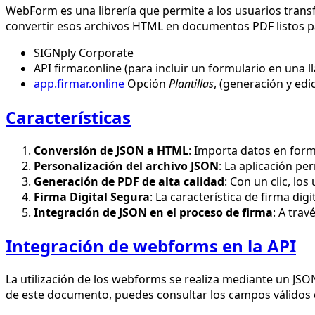
WebForm es una librería que permite a los usuarios tran
convertir esos archivos HTML en documentos PDF listos para
SIGNply Corporate
API firmar.online (para incluir un formulario en una l
app.firmar.online
Opción
Plantillas
, (generación y edi
Características
Conversión de JSON a HTML
: Importa datos en for
Personalización del archivo JSON
: La aplicación pe
Generación de PDF de alta calidad
: Con un clic, l
Firma Digital Segura
: La característica de firma d
Integración de JSON en el proceso de firma
: A trav
Integración de webforms en la API
La utilización de los webforms se realiza mediante un JSO
de este documento, puedes consultar los campos válidos q