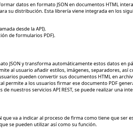
sformar datos en formato JSON en documentos HTML interact
 su distribución. Esta librería viene integrada en los sigu
lamada desde la API).
ción de formularios PDF).
mato JSON y transforma automáticamente estos datos en pág
rmite al usuario añadir estilos, imágenes, separadores, así 
os usuarios pueden convertir sus documentos HTML en archivo
igital permite a los usuarios firmar ese documento PDF gener
és de nuestros servicios API REST, se puede realizar una int
N que va a indicar al proceso de firma como tiene que ser 
ue se pueden utilizar así como su función.