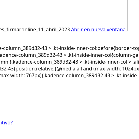
es_firmaronline_11_abril_2023
Abrir en nueva ventana
-column_389d32-43 > .kt-inside-inner-col:before{border-top
kadence-column_389d32-43 > .kt-inside-inner-col{column-ga
lumn;}.kadence-column_389d32-43 > .kt-inside-inner-col > .
32-43{position:relative;}@media all and (max-width: 1024px
max-width: 767px){.kadence-column_389d32-43 > .kt-inside-in
itivo?