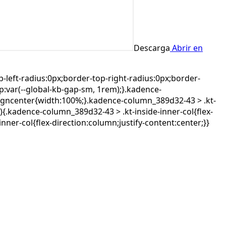
Descarga
Abrir en
-left-radius:0px;border-top-right-radius:0px;border-
p:var(--global-kb-gap-sm, 1rem);}.kadence-
aligncenter{width:100%;}.kadence-column_389d32-43 > .kt-
){.kadence-column_389d32-43 > .kt-inside-inner-col{flex-
ner-col{flex-direction:column;justify-content:center;}}