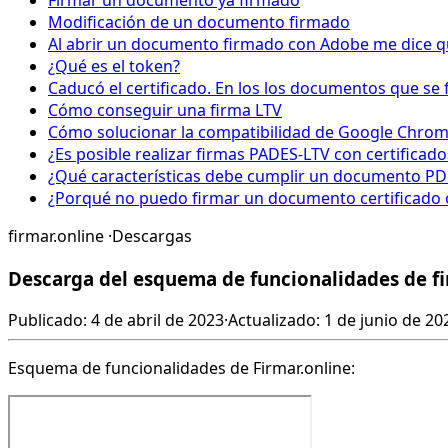
Firmar un documento ya firmado
Modificación de un documento firmado
Al abrir un documento firmado con Adobe me dice que
¿Qué es el token?
Caducó el certificado. En los los documentos que se 
Cómo conseguir una firma LTV
Cómo solucionar la compatibilidad de Google Chrome 
¿Es posible realizar firmas PADES-LTV con certificad
¿Qué características debe cumplir un documento PD
¿Porqué no puedo firmar un documento certificado 
firmar.online
·
Descargas
Descarga del esquema de funcionalidades de fi
Publicado: 4 de abril de 2023
·
Actualizado: 1 de junio de 20
Esquema de funcionalidades de Firmar.online: