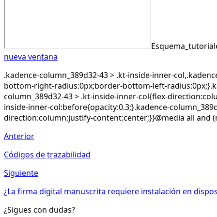
Esquema_tutorial
nueva ventana
.kadence-column_389d32-43 > .kt-inside-inner-col,.kadence
bottom-right-radius:0px;border-bottom-left-radius:0px;}.
column_389d32-43 > .kt-inside-inner-col{flex-direction:co
inside-inner-col:before{opacity:0.3;}.kadence-column_389d
direction:column;justify-content:center;}}@media all and (
Anterior
Códigos de trazabilidad
Siguiente
¿La firma digital manuscrita requiere instalación en dispos
¿Sigues con dudas?