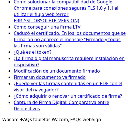
Cómo solucionar la compatibilidad de Google
Chrome para conexiones seguras TLS 1.0 y 1.1 al
utilizar el flujo web (error
ERR_SSL_OBSOLETE_VERSION)
Cómo conseguir una firma LTV
Caducó el certificado. En los los documentos que se
firmaron no aparece el mensaje “Firmado y todas
las firmas son válidas”
¿Qué es el token?
¿La firma digital manuscrita requiere instalación en
dispositivo?
Modificación de un documento firmado
Firmar un documento ya firmado
¿Puedo ver las firmas contenidas en un PDF con el
visor del navegador?
¿Cómo adquirir o renovar un certificado de firma?
Captura de Firma Digital: Comparativa entre
Dispositivos
Wacom
·
FAQs tabletas Wacom,
FAQs webSign