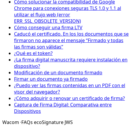
Cómo solucionar la compatibilidad de Google
Chrome para conexiones seguras TLS 1.0 y 1.1 al
utilizar el flujo web (error
ERR_SSL_OBSOLETE_VERSION)
Cómo conseguir una firma LTV
Caducó el certificado. En los los documentos que se
firmaron no aparece el mensaje “Firmado y todas
las firmas son válidas”
¿Qué es el token?
¿La firma digital manuscrita requiere instalación en
dispositivo?
Modificación de un documento firmado
Firmar un documento ya firmado
¿Puedo ver las firmas contenidas en un PDF con el
visor del navegador?
¿Cómo adquirir o renovar un certificado de firma?
Captura de Firma Digital: Comparativa entre
Dispositivos
Wacom
·
FAQs ecoSignature JWS