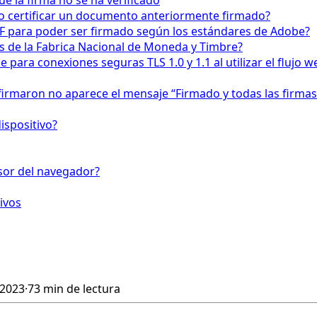
 la firma no se ha verificado
o certificar un documento anteriormente firmado?
F para poder ser firmado según los estándares de Adobe?
os de la Fabrica Nacional de Moneda y Timbre?
para conexiones seguras TLS 1.0 y 1.1 al utilizar el fluj
firmaron no aparece el mensaje “Firmado y todas las firmas
ispositivo?
isor del navegador?
ivos
 2023
·
73 min de lectura