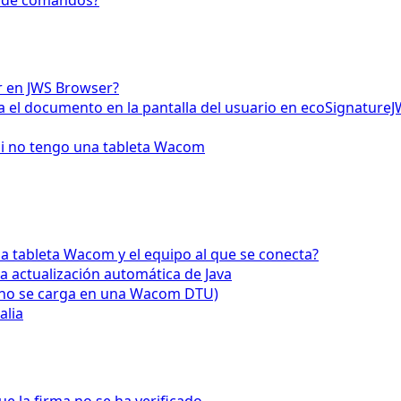
la de comandos?
or en JWS Browser?
 el documento en la pantalla del usuario en ecoSignature
si no tengo una tableta Wacom
la tableta Wacom y el equipo al que se conecta?
a actualización automática de Java
(no se carga en una Wacom DTU)
alia