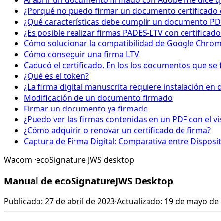
Al abrir un documento firmado con Adobe me dice que
¿Porqué no puedo firmar un documento certificado 
¿Qué características debe cumplir un documento PD
¿Es posible realizar firmas PADES-LTV con certificad
Cómo solucionar la compatibilidad de Google Chrome 
Cómo conseguir una firma LTV
Caducó el certificado. En los los documentos que se 
¿Qué es el token?
¿La firma digital manuscrita requiere instalación en d
Modificación de un documento firmado
Firmar un documento ya firmado
¿Puedo ver las firmas contenidas en un PDF con el v
¿Cómo adquirir o renovar un certificado de firma?
Captura de Firma Digital: Comparativa entre Disposit
Wacom
·
ecoSignature JWS desktop
Manual de ecoSignatureJWS Desktop
Publicado: 27 de abril de 2023
·
Actualizado: 19 de mayo de