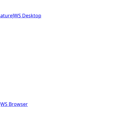
gnatureJWS Desktop
eJWS Browser