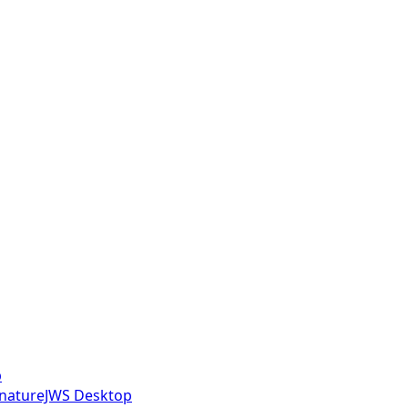
p
gnatureJWS Desktop