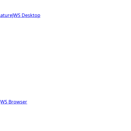
gnatureJWS Desktop
eJWS Browser