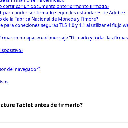
 la firma no se ha verificado
o certificar un documento anteriormente firmado?
F para poder ser firmado según los estándares de Adobe?
os de la Fabrica Nacional de Moneda y Timbre?
para conexiones seguras TLS 1.0 y 1.1 al utilizar el fluj
firmaron no aparece el mensaje “Firmado y todas las firmas
ispositivo?
isor del navegador?
ivos
ature Tablet antes de firmarlo?