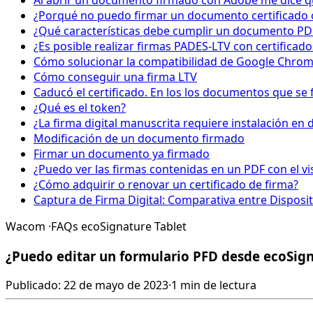
Al abrir un documento firmado con Adobe me dice que
¿Porqué no puedo firmar un documento certificado 
¿Qué características debe cumplir un documento PD
¿Es posible realizar firmas PADES-LTV con certificad
Cómo solucionar la compatibilidad de Google Chrome 
Cómo conseguir una firma LTV
Caducó el certificado. En los los documentos que se 
¿Qué es el token?
¿La firma digital manuscrita requiere instalación en d
Modificación de un documento firmado
Firmar un documento ya firmado
¿Puedo ver las firmas contenidas en un PDF con el v
¿Cómo adquirir o renovar un certificado de firma?
Captura de Firma Digital: Comparativa entre Disposit
Wacom
·
FAQs ecoSignature Tablet
¿Puedo editar un formulario PFD desde ecoSign
Publicado: 22 de mayo de 2023
·
1 min de lectura