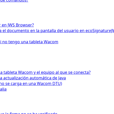
la de comandos?
or en JWS Browser?
 el documento en la pantalla del usuario en ecoSignature
si no tengo una tableta Wacom
la tableta Wacom y el equipo al que se conecta?
a actualización automática de Java
(no se carga en una Wacom DTU)
alia