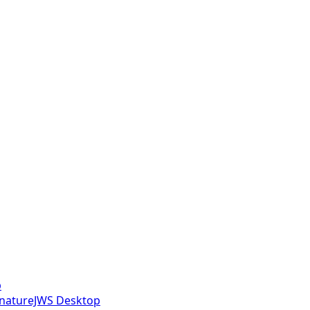
p
gnatureJWS Desktop