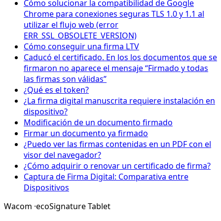
Cómo solucionar la compatibilidad de Google
Chrome para conexiones seguras TLS 1.0 y 1.1 al
utilizar el flujo web (error
ERR_SSL_OBSOLETE_VERSION)
Cómo conseguir una firma LTV
Caducó el certificado. En los los documentos que se
firmaron no aparece el mensaje “Firmado y todas
las firmas son válidas”
¿Qué es el token?
¿La firma digital manuscrita requiere instalación en
dispositivo?
Modificación de un documento firmado
Firmar un documento ya firmado
¿Puedo ver las firmas contenidas en un PDF con el
visor del navegador?
¿Cómo adquirir o renovar un certificado de firma?
Captura de Firma Digital: Comparativa entre
Dispositivos
Wacom
·
ecoSignature Tablet