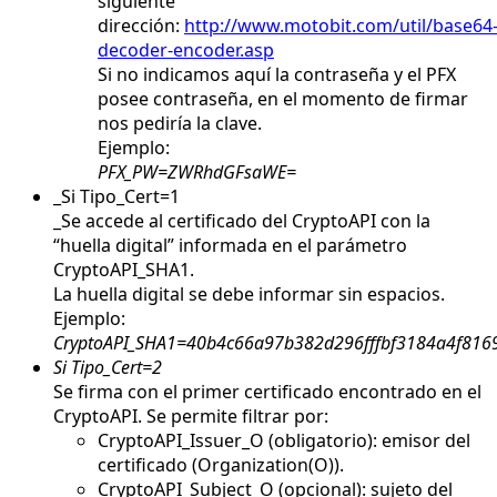
siguiente
dirección:
http://www.motobit.com/util/base64
decoder-encoder.asp
Si no indicamos aquí la contraseña y el PFX
posee contraseña, en el momento de firmar
nos pediría la clave.
Ejemplo:
PFX_PW=ZWRhdGFsaWE=
_Si Tipo_Cert=1
_Se accede al certificado del CryptoAPI con la
“huella digital” informada en el parámetro
CryptoAPI_SHA1.
La huella digital se debe informar sin espacios.
Ejemplo:
CryptoAPI_SHA1=40b4c66a97b382d296fffbf3184a4f816
Si Tipo_Cert=2
Se firma con el primer certificado encontrado en el
CryptoAPI. Se permite filtrar por:
CryptoAPI_Issuer_O (obligatorio): emisor del
certificado (Organization(O)).
CryptoAPI_Subject_O (opcional): sujeto del