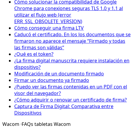
Cómo solucionar la compatibilidad de Google
Chrome para conexiones seguras TLS 1.0 y 1.1 al
utilizar el flujo web (error
ERR_SSL_OBSOLETE_VERSION)
Cómo conseguir una firma LTV
Caducó el certificado. En los los documentos que se
firmaron no aparece el mensaje “Firmado y todas
las firmas son válidas”
¿Qué es el token?
¿La firma digital manuscrita requiere instalación en
dispositivo?
Modificación de un documento firmado
Firmar un documento ya firmado
¿Puedo ver las firmas contenidas en un PDF con el
visor del navegador?
¿Cómo adquirir o renovar un certificado de firma?
Captura de Firma Digital: Comparativa entre
Dispositivos
Wacom
·
FAQs tabletas Wacom