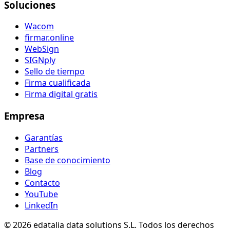
Soluciones
Wacom
firmar.online
WebSign
SIGNply
Sello de tiempo
Firma cualificada
Firma digital gratis
Empresa
Garantías
Partners
Base de conocimiento
Blog
Contacto
YouTube
LinkedIn
© 2026 edatalia data solutions S.L. Todos los derechos