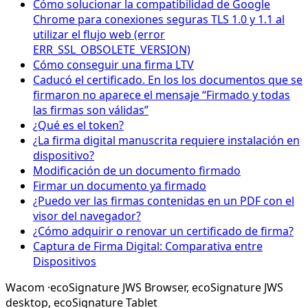
Cómo solucionar la compatibilidad de Google
Chrome para conexiones seguras TLS 1.0 y 1.1 al
utilizar el flujo web (error
ERR_SSL_OBSOLETE_VERSION)
Cómo conseguir una firma LTV
Caducó el certificado. En los los documentos que se
firmaron no aparece el mensaje “Firmado y todas
las firmas son válidas”
¿Qué es el token?
¿La firma digital manuscrita requiere instalación en
dispositivo?
Modificación de un documento firmado
Firmar un documento ya firmado
¿Puedo ver las firmas contenidas en un PDF con el
visor del navegador?
¿Cómo adquirir o renovar un certificado de firma?
Captura de Firma Digital: Comparativa entre
Dispositivos
Wacom
·
ecoSignature JWS Browser,
ecoSignature JWS
desktop,
ecoSignature Tablet