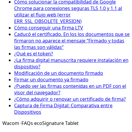
Cómo solucionar la compatibilidad de Google
Chrome para conexiones seguras TLS 1.0 y 1.1 al
utilizar el flujo web (error
ERR_SSL_OBSOLETE_VERSION)
Cómo conseguir una firma LTV
Caducó el certificado. En los los documentos que se
firmaron no aparece el mensaje “Firmado y todas
las firmas son válidas”
¿Qué es el token?
¿La firma digital manuscrita requiere instalación en
dispositivo?
Modificación de un documento firmado
Firmar un documento ya firmado
¿Puedo ver las firmas contenidas en un PDF con el
visor del navegador?
¿Cómo adquirir o renovar un certificado de firma?
Captura de Firma Digital: Comparativa entre
Dispositivos
Wacom
·
FAQs ecoSignature Tablet