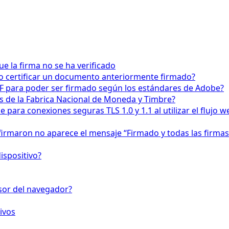
 la firma no se ha verificado
o certificar un documento anteriormente firmado?
F para poder ser firmado según los estándares de Adobe?
os de la Fabrica Nacional de Moneda y Timbre?
para conexiones seguras TLS 1.0 y 1.1 al utilizar el fluj
firmaron no aparece el mensaje “Firmado y todas las firmas
ispositivo?
isor del navegador?
ivos