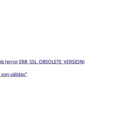
o web (error ERR_SSL_OBSOLETE_VERSION)
 son válidas”