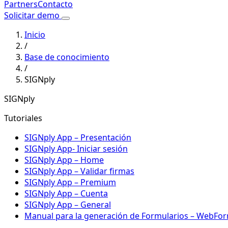
Partners
Contacto
Solicitar demo
Inicio
/
Base de conocimiento
/
SIGNply
SIGNply
Tutoriales
SIGNply App – Presentación
SIGNply App- Iniciar sesión
SIGNply App – Home
SIGNply App – Validar firmas
SIGNply App – Premium
SIGNply App – Cuenta
SIGNply App – General
Manual para la generación de Formularios – WebFo