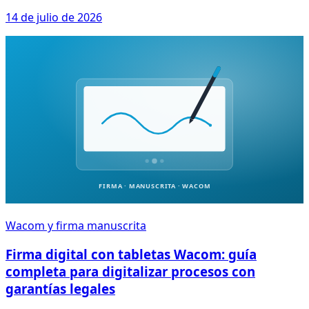
14 de julio de 2026
Wacom y firma manuscrita
Firma digital con tabletas Wacom: guía
completa para digitalizar procesos con
garantías legales