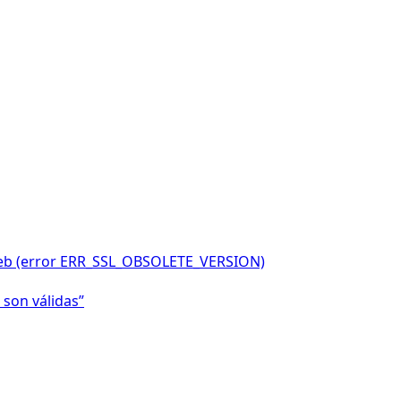
o web (error ERR_SSL_OBSOLETE_VERSION)
 son válidas”