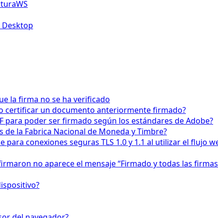
acturaWS
a Desktop
 la firma no se ha verificado
o certificar un documento anteriormente firmado?
F para poder ser firmado según los estándares de Adobe?
os de la Fabrica Nacional de Moneda y Timbre?
para conexiones seguras TLS 1.0 y 1.1 al utilizar el fluj
firmaron no aparece el mensaje “Firmado y todas las firmas
ispositivo?
isor del navegador?