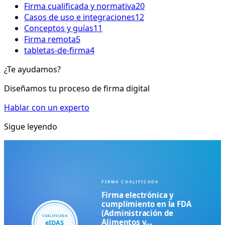
Firma cualificada y normativa
20
Casos de uso e integraciones
12
Conceptos y guías
11
Firma remota
5
tabletas-de-firma
4
¿Te ayudamos?
Diseñamos tu proceso de firma digital
Hablar con un experto
Sigue leyendo